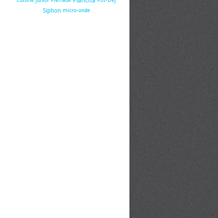
Plancha
Cuisine junior
Pierrade
Ptit-Dej
Siphon
micro-onde