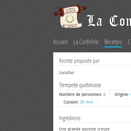
Accueil
La Confrérie
Recettes
C
Recette proposée par
Lucullus
Trempette québécoise
Nombre de personnes:
4
Origine:
Cuisson:
30 min
Ingrédients
Une grande assiette creuse