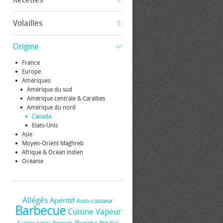
Volailles
Origine
France
Europe
Amériques
Amérique du sud
Amérique centrale & Caraïbes
Amérique du nord
Canada
Etats-Unis
Asie
Moyen-Orient Maghreb
Afrique & Océan indien
Océanie
Allégés
Apéritif
Auto-cuisseur
Barbecue
Cuisine Vapeur