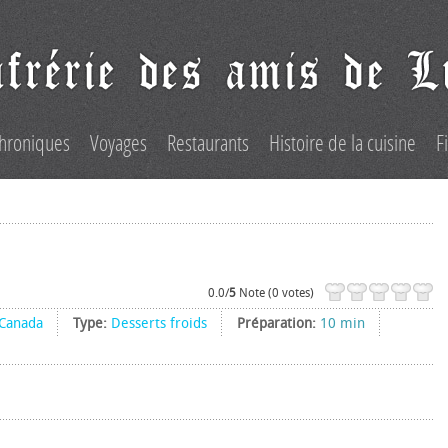
hroniques
Voyages
Restaurants
Histoire de la cuisine
F
0.0/
5
Note (0 votes)
Canada
Type:
Desserts froids
Préparation:
10 min