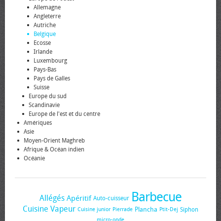
Allemagne
Angleterre
Autriche
Belgique
Ecosse
Irlande
Luxembourg
Pays-Bas
Pays de Galles
Suisse
Europe du sud
Scandinavie
Europe de l'est et du centre
Amériques
Asie
Moyen-Orient Maghreb
Afrique & Océan indien
Océanie
Barbecue
Allégés
Apéritif
Auto-cuisseur
Cuisine Vapeur
Plancha
Siphon
Cuisine junior
Pierrade
Ptit-Dej
micro-onde