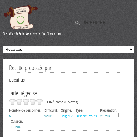
Recette proposée par
Lucullus
Tarte liégeoise
0.0/
5
Note (0 votes)
Nombre de personnes:
Difficulté:
Origine:
Type:
Préparation:
6
facile
Belgique
Desserts froids
20 min
Cuisson:
35 min