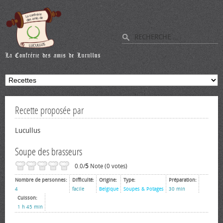
Recette proposée par
Lucullus
Soupe des brasseurs
0.0/
5
Note (0 votes)
Nombre de personnes:
Difficulté:
Origine:
Type:
Préparation:
4
facile
Belgique
Soupes & Potages
30 min
Cuisson:
1 h 45 min