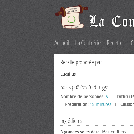
Accueil
La Confrérie
Recettes
C
Recette proposée par
Lucullus
Soles poêlées Zeebrugge
Nombre de personnes:
6
Difficult
Préparation:
15 minutes
Cuisso
Ingrédients
3 grandes soles détaillées en filets