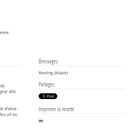
ienne
Breuvages
Riesling (Alsace)
Partagez
rds.
geur afin
Imprimer la recette
le d'olive.
feu vif en