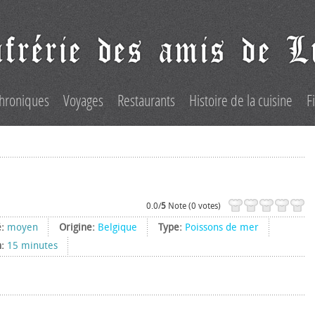
hroniques
Voyages
Restaurants
Histoire de la cuisine
F
0.0/
5
Note (0 votes)
é:
moyen
Origine:
Belgique
Type:
Poissons de mer
n:
15 minutes