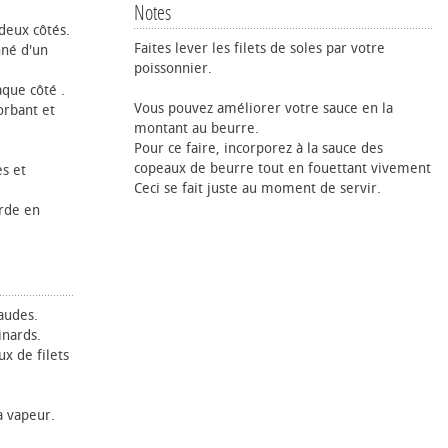
Notes
 deux côtés.
Faites lever les filets de soles par votre
nné d'un
poissonnier.
aque côté .
Vous pouvez améliorer votre sauce en la
orbant et
montant au beurre.
Pour ce faire, incorporez à la sauce des
copeaux de beurre tout en fouettant vivement
es et
Ceci se fait juste au moment de servir.
arde en
haudes.
inards.
x de filets
 vapeur.