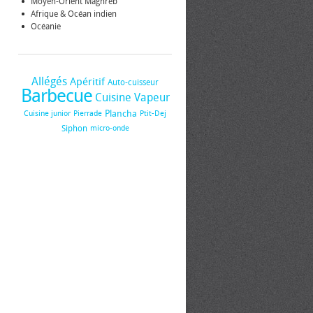
Moyen-Orient Maghreb
Afrique & Océan indien
Océanie
Allégés
Apéritif
Auto-cuisseur
Barbecue
Cuisine Vapeur
Plancha
Cuisine junior
Pierrade
Ptit-Dej
Siphon
micro-onde