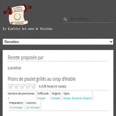
Recette proposée par
Lucullus
Pilons de poulet grillés au sirop d’érable
0.0/
5
Note (0 votes)
Nombre de personnes:
Difficulté:
Origine:
Type:
2
moyen
Canada
Poule, Poulet & Chapon
Préparation:
Cuisson:
15 minutes
20 minutes