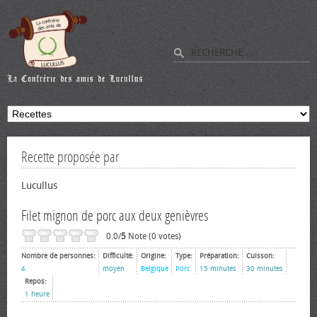
Recette proposée par
Lucullus
Filet mignon de porc aux deux genièvres
0.0/
5
Note (0 votes)
Nombre de personnes:
Difficulté:
Origine:
Type:
Préparation:
Cuisson:
4
moyen
Belgique
Porc
15 minutes
30 minutes
Repos:
1 heure