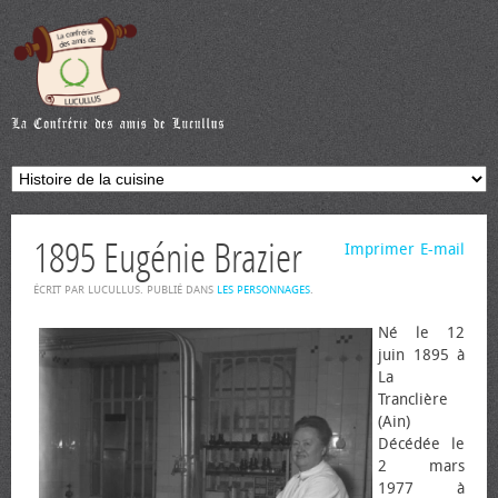
1895 Eugénie Brazier
Imprimer
E-mail
ÉCRIT PAR LUCULLUS. PUBLIÉ DANS
LES PERSONNAGES
.
Né le 12
juin 1895 à
La
Tranclière
(Ain)
Décédée le
2 mars
1977 à