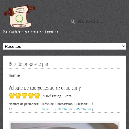
Recette proposée par
Jaimie
Velouté de courgettes au riz et au curry
5.0/
5
rating 1 vote
Nombre de personnes:
Difficulté:
Préparation:
Cuisson:
12
facile
10 minutes
45 minutes