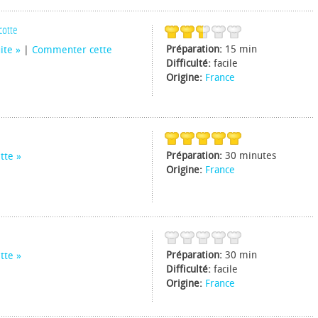
cotte
Préparation:
15 min
uite
|
Commenter cette
Difficulté:
facile
Origine:
France
Préparation:
30 minutes
tte
Origine:
France
Préparation:
30 min
tte
Difficulté:
facile
Origine:
France