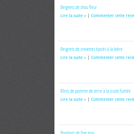
Beignets de chou fleur
Lire la suite
|
Commenter cette rece
Beignets de crevettes épicés à la bière
Lire la suite
|
Commenter cette rece
Blinis de pomme de terre à la truite fumée
Lire la suite
|
Commenter cette rece
Bonbons de foie gras