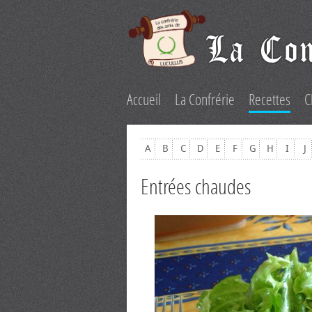
Accueil
La Confrérie
Recettes
C
A
B
C
D
E
F
G
H
I
J
Entrées chaudes