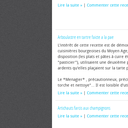
Lire la suite
|
Commenter cette rece
Arboulastre en tartre faicte a la pae
L'intérêt de cette recette est de démon
cuisinières bourgeoises du Moyen Age, 
disposition (les plats et pâtes à cuire
"pasticier"), utilisaient une deuxième
ardents qu'elles plaçaient sur la tart
Le *Menagier* , précautionneux, préci
torche et nettoye"... Il est loisible d'u
Lire la suite
|
Commenter cette rece
Artichauts farcis aux champignons
Lire la suite
|
Commenter cette rece