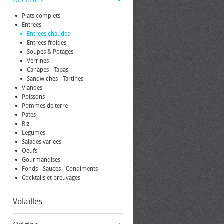
Plats complets
Entrées
Entrées chaudes
Entrées froides
Soupes & Potages
Verrines
Canapés - Tapas
Sandwiches - Tartines
Viandes
Poissons
Pommes de terre
Pâtes
Riz
Légumes
Salades variées
Oeufs
Gourmandises
Fonds - Sauces - Condiments
Cocktails et breuvages
Volailles