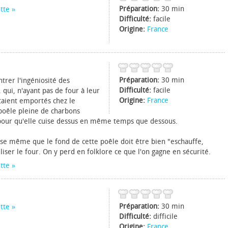
Préparation:
30 min
tte
Difficulté:
facile
Origine:
France
Préparation:
30 min
trer l'ingéniosité des
Difficulté:
facile
qui, n'ayant pas de four à leur
Origine:
France
 étaient emportés chez le
 poêle pleine de charbons
e pour qu'elle cuise dessus en même temps que dessous.
se même que le fond de cette poêle doit être bien "eschauffe,
tiliser le four. On y perd en folklore ce que l'on gagne en sécurité.
tte
Préparation:
30 min
tte
Difficulté:
difficile
Origine:
France