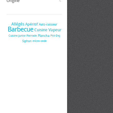
Origine
Allégés
Apéritif
Auto-cuisseur
Barbecue
Cuisine Vapeur
Plancha
Cuisine junior
Pierrade
Ptit-Dej
Siphon
micro-onde