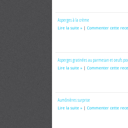
Asperges à la crème
Lire la suite
|
Commenter cette rece
Asperges gratinées au parmesan et oeufs po
Lire la suite
|
Commenter cette rece
Aumônières surprise
Lire la suite
|
Commenter cette rece