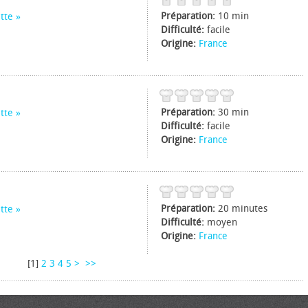
Préparation:
10 min
tte
Difficulté:
facile
Origine:
France
Préparation:
30 min
tte
Difficulté:
facile
Origine:
France
Préparation:
20 minutes
tte
Difficulté:
moyen
Origine:
France
[
1
]
2
3
4
5
>
>>