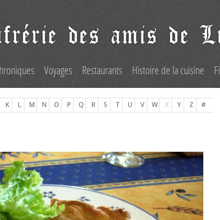
hroniques
Voyages
Restaurants
Histoire de la cuisine
F
K
L
M
N
O
P
Q
R
S
T
U
V
W
X
Y
Z
#