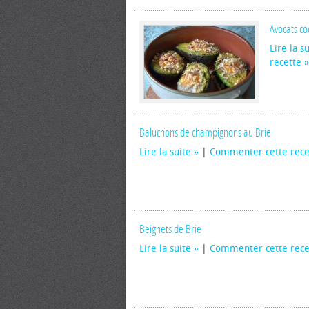
Avocats co
Lire la s
recette
Baluchons de champignons au Brie
Lire la suite
|
Commenter cette rece
Beignets de Brie
Lire la suite
|
Commenter cette rece