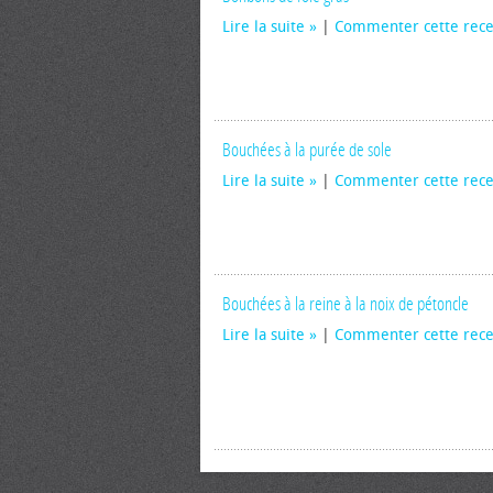
Lire la suite
|
Commenter cette rece
Bouchées à la purée de sole
Lire la suite
|
Commenter cette rece
Bouchées à la reine à la noix de pétoncle
Lire la suite
|
Commenter cette rece