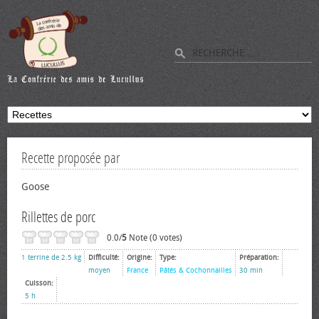
Recette proposée par
Goose
Rillettes de porc
0.0/
5
Note (0 votes)
1 terrine de 2.5 kg
Difficulté:
Origine:
Type:
Préparation:
moyen
France
Pâtés & Cochonnailles
30 min
Cuisson:
5 h