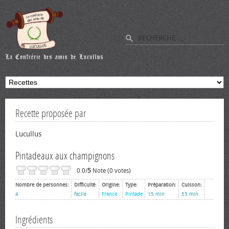
Recette proposée par
Lucullus
Pintadeaux aux champignons
0.0/
5
Note (0 votes)
Nombre de personnes:
Difficulté:
Origine:
Type:
Préparation:
Cuisson:
4
facile
France
Pintade
15 min
55 min
Ingrédients