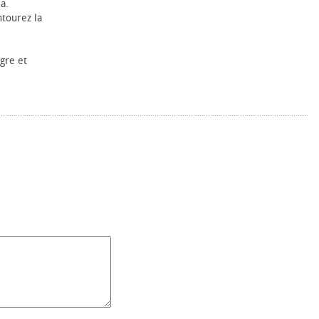
a.
ntourez la
igre et