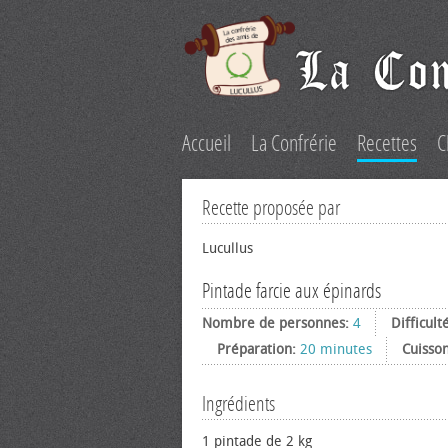
Accueil
La Confrérie
Recettes
C
Recette proposée par
Lucullus
Pintade farcie aux épinards
Nombre de personnes:
4
Difficult
Préparation:
20 minutes
Cuisso
Ingrédients
1 pintade de 2 kg