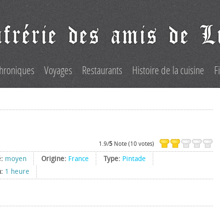
hroniques
Voyages
Restaurants
Histoire de la cuisine
F
1.9/
5
Note (10 votes)
é:
moyen
Origine:
France
Type:
Pintade
n:
1 heure