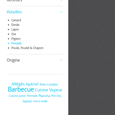
Volailles
Canard
Dinde
Lapin
Oie
Pigeon
Pintade
Poule, Poulet & Chapon
Origine
Allégés
Apéritif
Auto-cuisseur
Barbecue
Cuisine Vapeur
Plancha
Cuisine junior
Pierrade
Ptit-Dej
Siphon
micro-onde