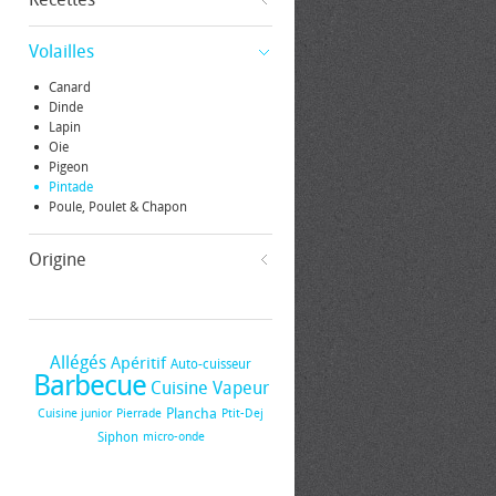
Volailles
Canard
Dinde
Lapin
Oie
Pigeon
Pintade
Poule, Poulet & Chapon
Origine
Allégés
Apéritif
Auto-cuisseur
Barbecue
Cuisine Vapeur
Plancha
Cuisine junior
Pierrade
Ptit-Dej
Siphon
micro-onde