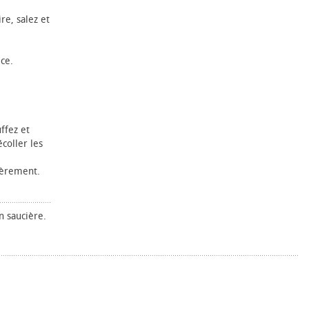
re, salez et
ice.
ffez et
coller les
gèrement.
n saucière.