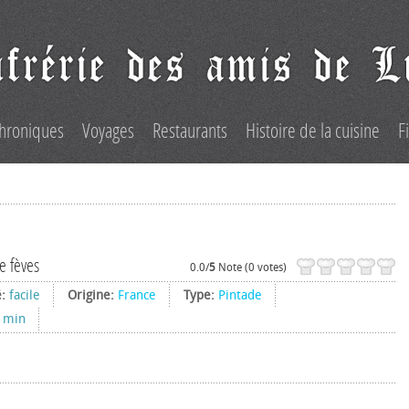
hroniques
Voyages
Restaurants
Histoire de la cuisine
F
e fèves
0.0/
5
Note (0 votes)
é:
facile
Origine:
France
Type:
Pintade
 min