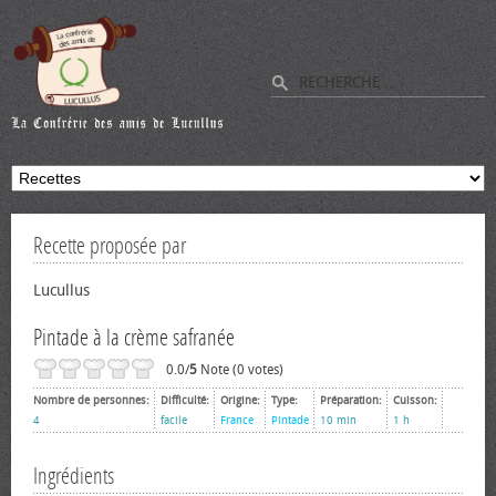
Recette proposée par
Lucullus
Pintade à la crème safranée
0.0/
5
Note (0 votes)
Nombre de personnes:
Difficulté:
Origine:
Type:
Préparation:
Cuisson:
4
facile
France
Pintade
10 min
1 h
Ingrédients