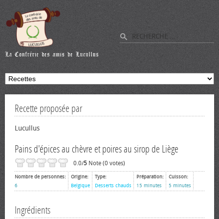
Recette proposée par
Lucullus
Pains d'épices au chèvre et poires au sirop de Liège
0.0/
5
Note (0 votes)
Nombre de personnes:
Origine:
Type:
Préparation:
Cuisson:
6
Belgique
Desserts chauds
15 minutes
5 minutes
Ingrédients