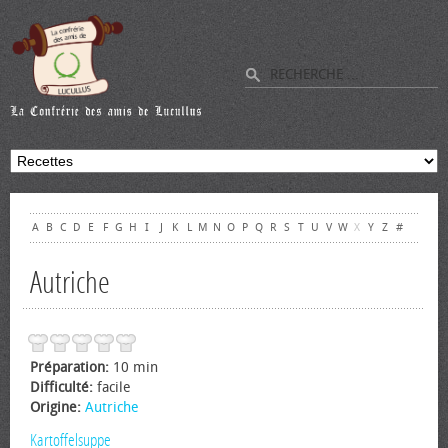
A
B
C
D
E
F
G
H
I
J
K
L
M
N
O
P
Q
R
S
T
U
V
W
X
Y
Z
#
Autriche
Préparation:
10 min
Difficulté:
facile
Origine:
Autriche
Kartoffelsuppe