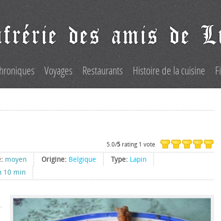
hroniques
Voyages
Restaurants
Histoire de la cuisine
F
5.0/
5
rating 1 vote
é:
moyen
Origine:
Belgique
Type:
Lapin
h 10 min