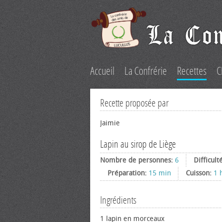
Accueil
La Confrérie
Recettes
C
Recette proposée par
Jaimie
Lapin au sirop de Liège
Nombre de personnes:
6
Difficult
Préparation:
15 min
Cuisson:
1 
Ingrédients
1 lapin en morceaux