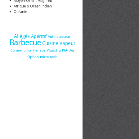
Moyen-Orient Maghreb
Afrique & Océan indien
Océanie
Allégés
Apéritif
Auto-cuisseur
Barbecue
Cuisine Vapeur
Plancha
Cuisine junior
Pierrade
Ptit-Dej
Siphon
micro-onde