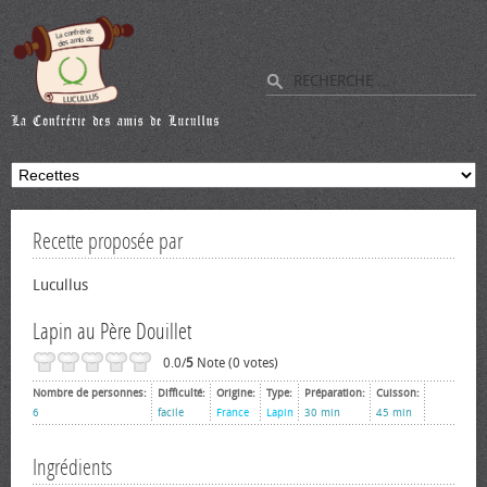
Recette proposée par
Lucullus
Lapin au Père Douillet
0.0/
5
Note (0 votes)
Nombre de personnes:
Difficulté:
Origine:
Type:
Préparation:
Cuisson:
6
facile
France
Lapin
30 min
45 min
Ingrédients