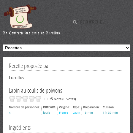
Recette proposée par
Lucullus
Lapin au coulis de poivrons
0.0/
5
Note (0 votes)
Nombre de personnes:
Difficulté:
Origine:
Type:
Préparation:
Cuisson:
4
facile
France
Lapin
15 min
1 h 30 min
Ingrédients