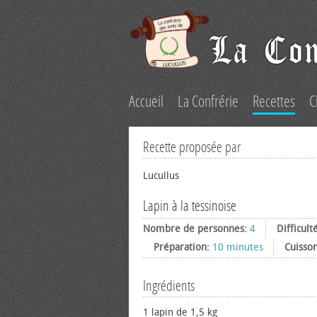
Accueil
La Confrérie
Recettes
C
Recette proposée par
Lucullus
Lapin à la tessinoise
Nombre de personnes:
4
Difficult
Préparation:
10 minutes
Cuisso
Ingrédients
1 lapin de 1,5 kg