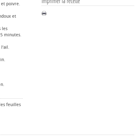
Imprimer la recette
 et poivre.
indoux et
 les
 5 minutes.
l'ail.
in.
en.
es feuilles