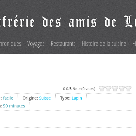
hroniques
Voyages
Restaurants
Histoire de la cuisine
F
0.0/
5
Note (0 votes)
é:
facile
Origine:
Suisse
Type:
Lapin
n:
50 minutes