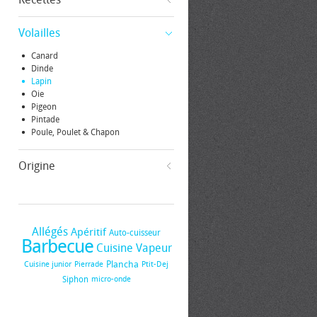
Volailles
Canard
Dinde
Lapin
Oie
Pigeon
Pintade
Poule, Poulet & Chapon
Origine
Allégés
Apéritif
Auto-cuisseur
Barbecue
Cuisine Vapeur
Plancha
Cuisine junior
Pierrade
Ptit-Dej
Siphon
micro-onde