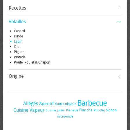
Recettes
Volailles
Canard
Dinde
Lapin
Oie
Pigeon
Pintade
Poule, Poulet & Chapon
Origine
Barbecue
Allégés
Apéritif
Auto-cuisseur
Cuisine Vapeur
Plancha
Siphon
Cuisine junior
Pierrade
Ptit-Dej
micro-onde