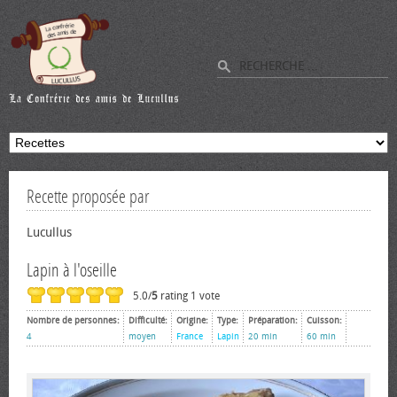
Recette proposée par
Lucullus
Lapin à l'oseille
5.0/
5
rating 1 vote
Nombre de personnes:
Difficulté:
Origine:
Type:
Préparation:
Cuisson:
4
moyen
France
Lapin
20 min
60 min