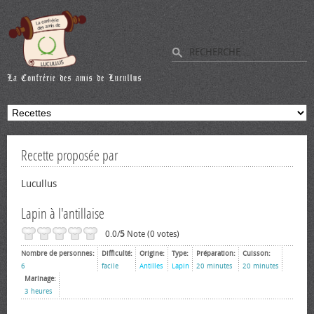
Recette proposée par
Lucullus
Lapin à l'antillaise
0.0/
5
Note (0 votes)
Nombre de personnes:
Difficulté:
Origine:
Type:
Préparation:
Cuisson:
6
facile
Antilles
Lapin
20 minutes
20 minutes
Marinage:
3 heures