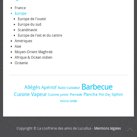
France
Europe
Europe de l'ouest
Europe du sud
Scandinavie
Europe de l'est et du centre
Amériques
Asie
Moyen-Orient Maghreb
Afrique & Océan indien
Océanie
Barbecue
Allégés
Apéritif
Auto-cuisseur
Cuisine Vapeur
Plancha
Siphon
Cuisine junior
Pierrade
Ptit-Dej
micro-onde
Copyright © La confrérie des amis de Lucullus -
Mentions légales