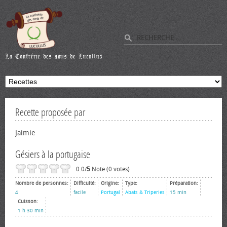
Recette proposée par
Jaimie
Gésiers à la portugaise
0.0/
5
Note (0 votes)
Nombre de personnes:
Difficulté:
Origine:
Type:
Préparation:
4
facile
Portugal
Abats & Triperies
15 min
Cuisson:
1 h 30 min