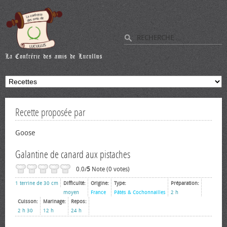
Recette proposée par
Goose
Galantine de canard aux pistaches
0.0/
5
Note (0 votes)
1 terrine de 30 cm
Difficulté:
Origine:
Type:
Préparation:
moyen
France
Pâtés & Cochonnailles
2 h
Cuisson:
Marinage:
Repos:
2 h 30
12 h
24 h