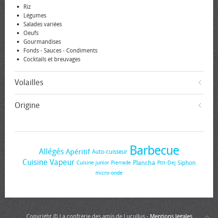
Riz
Légumes
Salades variées
Oeufs
Gourmandises
Fonds - Sauces - Condiments
Cocktails et breuvages
Volailles
Origine
Barbecue
Allégés
Apéritif
Auto-cuisseur
Cuisine Vapeur
Plancha
Siphon
Cuisine junior
Pierrade
Ptit-Dej
micro-onde
Copyright © La confrérie des amis de Lucullus -
Mentions légales