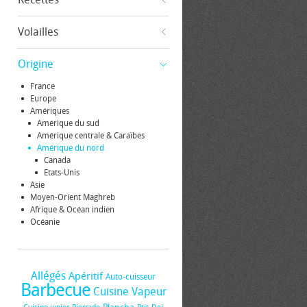
Volailles
Origine
France
Europe
Amériques
Amérique du sud
Amérique centrale & Caraïbes
Amérique du nord
Canada
Etats-Unis
Asie
Moyen-Orient Maghreb
Afrique & Océan indien
Océanie
Allégés
Apéritif
Auto-cuisseur
Barbecue
Cuisine Vapeur