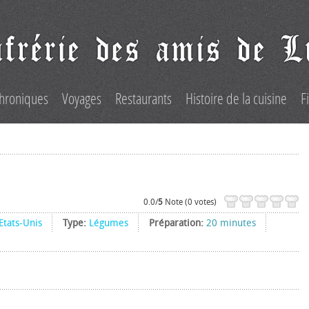
hroniques
Voyages
Restaurants
Histoire de la cuisine
F
0.0/
5
Note (0 votes)
Etats-Unis
Type:
Légumes
Préparation:
20 minutes