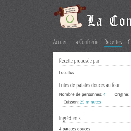
Accueil
La Confrérie
Recettes
C
Recette proposée par
Lucullus
Frites de patates douces au four
Nombre de personnes:
4
Origine:
Cuisson:
25 minutes
Ingrédients
4 patates douces