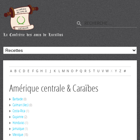
A
B
C
D
E
F
G
H
I
J
K
L
M
N
O
P
Q
R
S
T
U
V
W
X
Y
Z
#
Amérique centrale & Caraïbes
Barbade
(0)
Caïman (iles)
(0)
Costa-Rica
(1)
Guyanne
(2)
Honduras
(1)
Jamaïque
(1)
Mexique
(15)