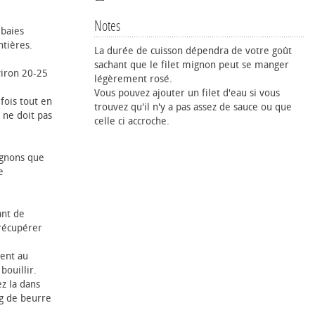
Notes
 baies
ntières.
La durée de cuisson dépendra de votre goût
sachant que le filet mignon peut se manger
viron 20-25
légèrement rosé.
Vous pouvez ajouter un filet d'eau si vous
fois tout en
trouvez qu'il n'y a pas assez de sauce ou que
i ne doit pas
celle ci accroche.
ignons que
e
ant de
 récupérer
ent au
bouillir.
ez la dans
g de beurre