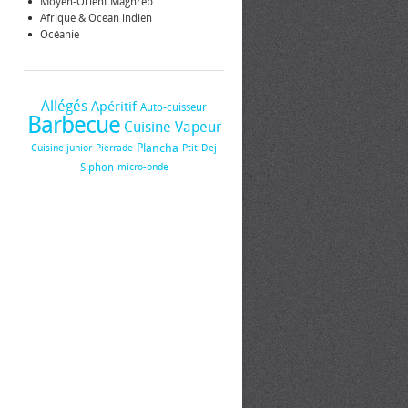
Moyen-Orient Maghreb
Afrique & Océan indien
Océanie
Allégés
Apéritif
Auto-cuisseur
Barbecue
Cuisine Vapeur
Plancha
Cuisine junior
Pierrade
Ptit-Dej
Siphon
micro-onde