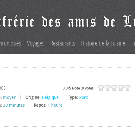
hroniques
Voyages
Restaurants
Histoire de la cuisine
F
res
0.0/
5
Note (0 votes)
é:
moyen
Origine:
Belgique
Type:
Porc
n:
30 minutes
Repos:
1 heure