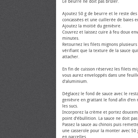
Le beurre ne doit pas brûler.
Ajoutez 50 g de beurre et le reste des
concassées et une cuillerée de baies e
Ajoutez la moitié du genièvre.
Couvrez et laissez cuire à feu doux en
minutes.
Retournez les filets mignons plusieurs 
vérifiant que la texture de la sauce qu
attacher.
En fin de cuisson réservez les filets m
vous aurez enveloppés dans une feuill
d'aluminium.
Déglacez le fond de sauce avec le rest
genièvre en grattant le fond afin d'en
les sucs.
Incorporez la crème et portez doucem
point d'ébullition. La sauce ne doit pas 
Passez la sauce au chinois puis remett
une casserole pour la monter avec 50 
en parcelles.