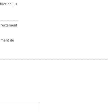
ilet de jus
directement
ement de