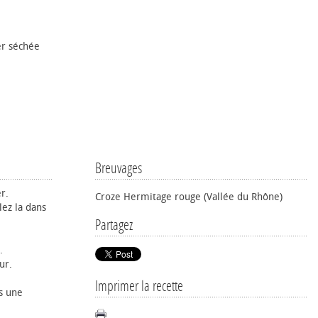
er séchée
Breuvages
r.
Croze Hermitage rouge (Vallée du Rhône)
lez la dans
Partagez
.
ur.
Imprimer la recette
ns une