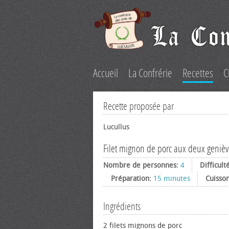
Accueil
La Confrérie
Recettes
C
Recette proposée par
Lucullus
Filet mignon de porc aux deux genièv
Nombre de personnes:
4
Difficult
Préparation:
15 minutes
Cuisso
Ingrédients
2 filets mignons de porc