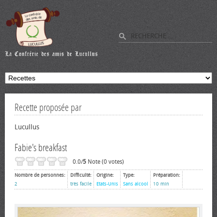
Recette proposée par
Lucullus
Fabie's breakfast
0.0/
5
Note (0 votes)
Nombre de personnes:
Difficulté:
Origine:
Type:
Préparation:
2
très facile
Etats-Unis
Sans alcool
10 min