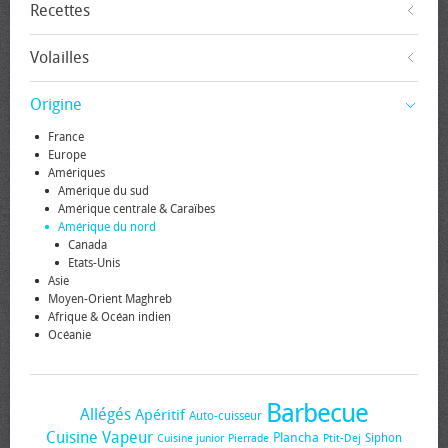
Recettes
Volailles
Origine
France
Europe
Amériques
Amérique du sud
Amérique centrale & Caraïbes
Amérique du nord
Canada
Etats-Unis
Asie
Moyen-Orient Maghreb
Afrique & Océan indien
Océanie
Barbecue
Allégés
Apéritif
Auto-cuisseur
Cuisine Vapeur
Plancha
Siphon
Cuisine junior
Pierrade
Ptit-Dej