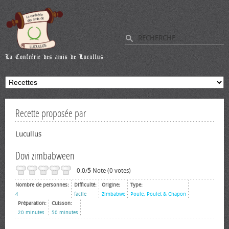
Recette proposée par
Lucullus
Dovi zimbabween
0.0/
5
Note (0 votes)
Nombre de personnes:
Difficulté:
Origine:
Type:
4
facile
Zimbabwe
Poule, Poulet & Chapon
Préparation:
Cuisson:
20 minutes
50 minutes