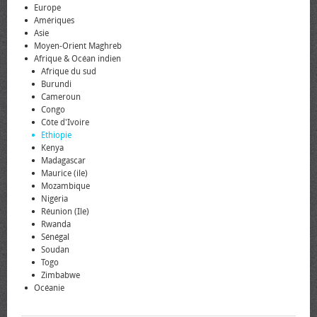
Europe
Amériques
Asie
Moyen-Orient Maghreb
Afrique & Océan indien
Afrique du sud
Burundi
Cameroun
Congo
Côte d'Ivoire
Ethiopie
Kenya
Madagascar
Maurice (ile)
Mozambique
Nigéria
Réunion (Ile)
Rwanda
Sénégal
Soudan
Togo
Zimbabwe
Océanie