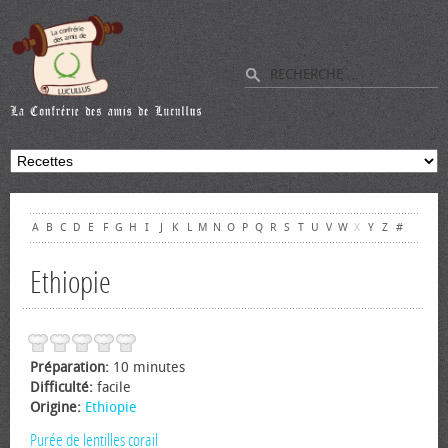
A
B
C
D
E
F
G
H
I
J
K
L
M
N
O
P
Q
R
S
T
U
V
W
X
Y
Z
#
Ethiopie
Préparation:
10 minutes
Difficulté:
facile
Origine:
Ethiopie
Purée de lentilles corail