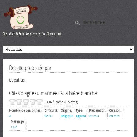
Recette proposée par
Lucullus
Côtes d'agneau marinées à la bière blanche
0.0/
5
Note (0 votes)
Nombre de personnes:
Difficulté:
Origine:
Type:
Préparation:
Cuisson:
4
facile
Belgique
Agneau
20 min
20 min
Marinage:
12 h