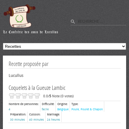
Recette proposée par
Lucullus
Coquelets à la Gueuze Lambic
0.0/
5
Note (0 votes)
Nombre de personnes:
Difficulté:
Origine:
Type:
4
facile
Belgique
Poule, Poulet & Chapon
Préparation:
Cuisson:
Marinage:
30 minutes
40 minutes
24 heures