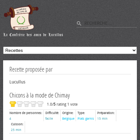
Recette proposée par
Lucullus
Chicons à la mode de Chimay
1.0/
5
rating 1 vote
Nombre de personnes:
Difficulté:
Origine:
Type:
Préparation:
4
facile
Belgique
Plats garnis
15 min
Cuisson:
25 min