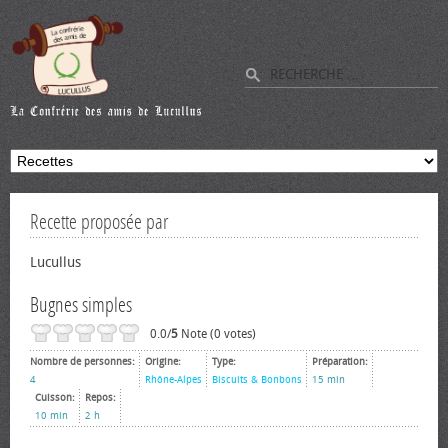
Recette proposée par
Lucullus
Bugnes simples
0.0/
5
Note (0 votes)
Nombre de personnes:
Origine:
Type:
Préparation:
4
Rhône-Alpes
Biscuits & Bonbons
15 min
Cuisson:
Repos:
10 min
2 h