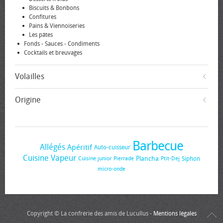
Biscuits & Bonbons
Confitures
Pains & Viennoiseries
Les pâtes
Fonds - Sauces - Condiments
Cocktails et breuvages
Volailles
Origine
Barbecue
Allégés
Apéritif
Auto-cuisseur
Cuisine Vapeur
Plancha
Siphon
Cuisine junior
Pierrade
Ptit-Dej
micro-onde
Copyright © La confrérie des amis de Lucullus -
Mentions légales