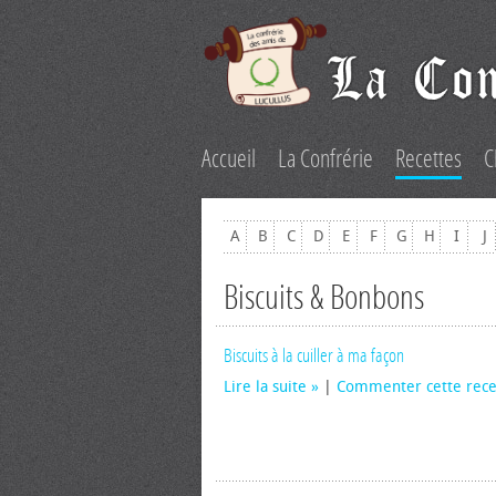
Accueil
La Confrérie
Recettes
C
A
B
C
D
E
F
G
H
I
J
Biscuits & Bonbons
Biscuits à la cuiller à ma façon
Lire la suite
|
Commenter cette rece