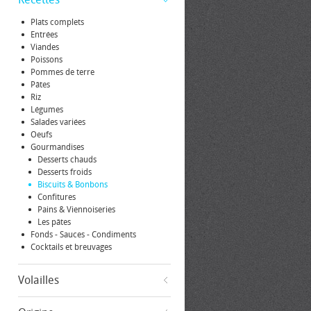
Plats complets
Entrées
Viandes
Poissons
Pommes de terre
Pâtes
Riz
Légumes
Salades variées
Oeufs
Gourmandises
Desserts chauds
Desserts froids
Biscuits & Bonbons
Confitures
Pains & Viennoiseries
Les pâtes
Fonds - Sauces - Condiments
Cocktails et breuvages
Volailles