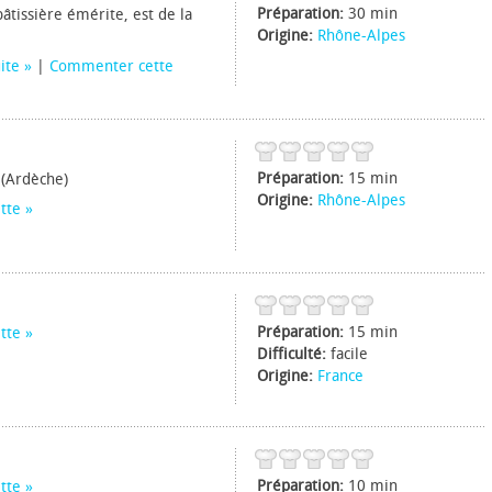
Préparation:
30 min
âtissière émérite, est de la
Origine:
Rhône-Alpes
uite
|
Commenter cette
Préparation:
15 min
 (Ardèche)
Origine:
Rhône-Alpes
tte
Préparation:
15 min
tte
Difficulté:
facile
Origine:
France
Préparation:
10 min
tte