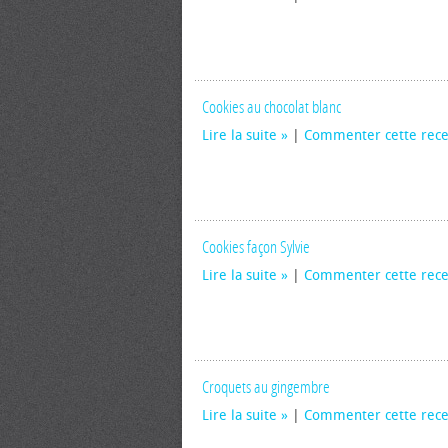
Cookies au chocolat blanc
Lire la suite
|
Commenter cette rece
Cookies façon Sylvie
Lire la suite
|
Commenter cette rece
Croquets au gingembre
Lire la suite
|
Commenter cette rece