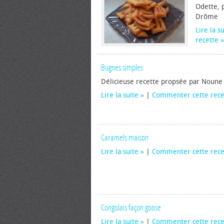
Odette, p
Drôme
Lire la s
recette
Bugnes simples
Délicieuse recette propsée par Noune
Lire la suite
|
Commenter cette rece
Caramels maison
Lire la suite
|
Commenter cette rece
Congolais façon goose
Lire la suite
|
Commenter cette rece