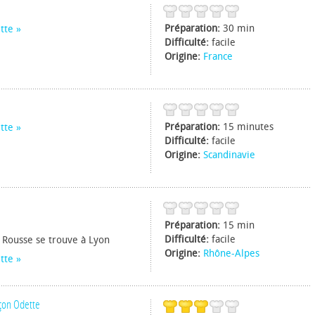
Préparation:
30 min
tte
Difficulté:
facile
Origine:
France
Préparation:
15 minutes
tte
Difficulté:
facile
Origine:
Scandinavie
Préparation:
15 min
Difficulté:
facile
x Rousse se trouve à Lyon
Origine:
Rhône-Alpes
tte
çon Odette