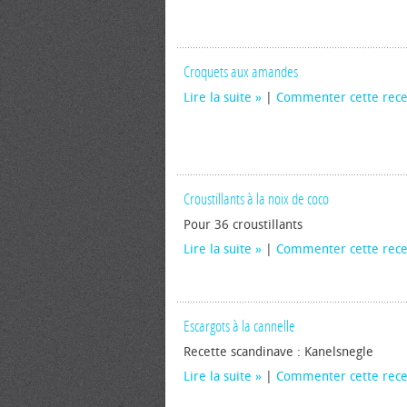
Croquets aux amandes
Lire la suite
|
Commenter cette rece
Croustillants à la noix de coco
Pour 36 croustillants
Lire la suite
|
Commenter cette rece
Escargots à la cannelle
Recette scandinave : Kanelsnegle
Lire la suite
|
Commenter cette rece