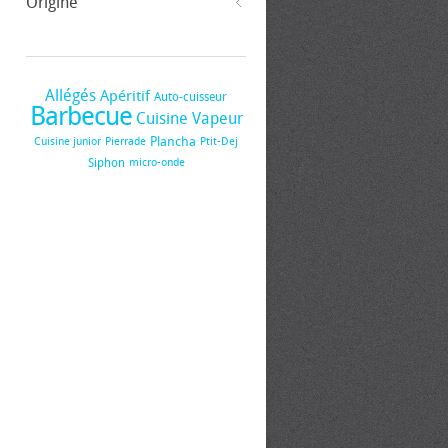
Origine
Allégés
Apéritif
Auto-cuisseur
Barbecue
Cuisine Vapeur
Plancha
Cuisine junior
Pierrade
Ptit-Dej
Siphon
micro-onde