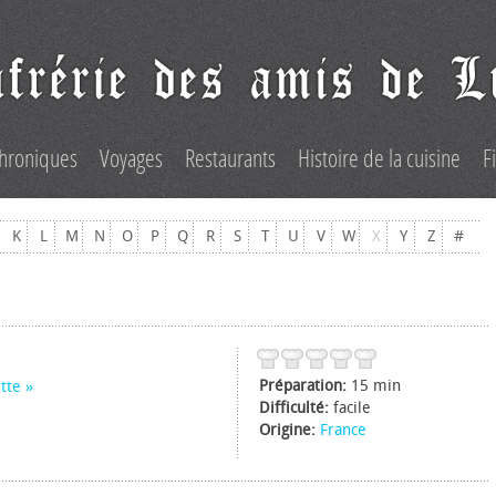
hroniques
Voyages
Restaurants
Histoire de la cuisine
F
K
L
M
N
O
P
Q
R
S
T
U
V
W
X
Y
Z
#
Préparation:
15 min
tte
Difficulté:
facile
Origine:
France