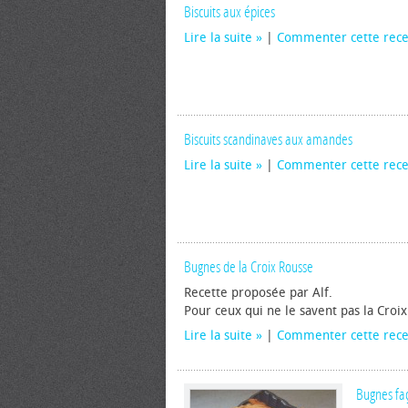
Biscuits aux épices
Lire la suite
|
Commenter cette rece
Biscuits scandinaves aux amandes
Lire la suite
|
Commenter cette rece
Bugnes de la Croix Rousse
Recette proposée par Alf.
Pour ceux qui ne le savent pas la Croi
Lire la suite
|
Commenter cette rece
Bugnes fa