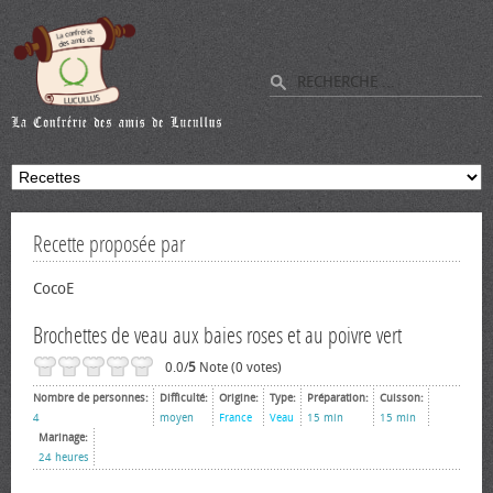
Recette proposée par
CocoE
Brochettes de veau aux baies roses et au poivre vert
0.0/
5
Note (0 votes)
Nombre de personnes:
Difficulté:
Origine:
Type:
Préparation:
Cuisson:
4
moyen
France
Veau
15 min
15 min
Marinage:
24 heures