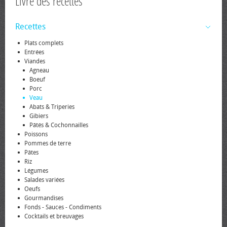
Livre des recettes
Recettes
Plats complets
Entrées
Viandes
Agneau
Boeuf
Porc
Veau
Abats & Triperies
Gibiers
Pâtés & Cochonnailles
Poissons
Pommes de terre
Pâtes
Riz
Légumes
Salades variées
Oeufs
Gourmandises
Fonds - Sauces - Condiments
Cocktails et breuvages