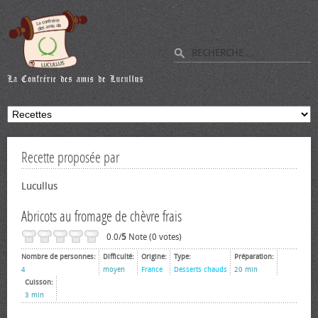
Recette proposée par
Lucullus
Abricots au fromage de chèvre frais
0.0/
5
Note (0 votes)
Nombre de personnes:
Difficulté:
Origine:
Type:
Préparation:
4
moyen
France
Desserts chauds
20 min
Cuisson:
3 min