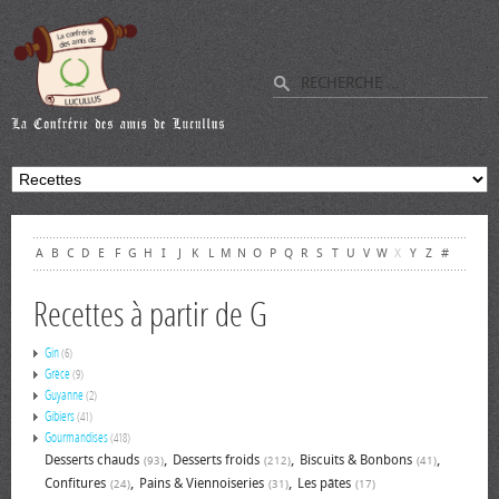
A
B
C
D
E
F
G
H
I
J
K
L
M
N
O
P
Q
R
S
T
U
V
W
X
Y
Z
#
Recettes à partir de G
Gin
(6)
Grèce
(9)
Guyanne
(2)
Gibiers
(41)
Gourmandises
(418)
,
,
,
Desserts chauds
Desserts froids
Biscuits & Bonbons
(93)
(212)
(41)
,
,
Confitures
Pains & Viennoiseries
Les pâtes
(24)
(31)
(17)