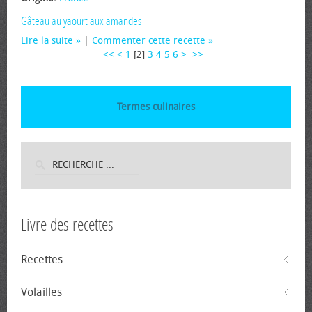
Gâteau au yaourt aux amandes
Lire la suite
|
Commenter cette recette
<<
<
1
[
2
]
3
4
5
6
>
>>
Termes culinaires
Livre des recettes
Recettes
Volailles