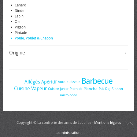
Canard
Dinde
Lapin
Oie
Pigeon
Pintade
Poule, Poulet & Chapon
Origine
Barbecue
Allégés
Apéritif
Auto-cuisseur
Cuisine Vapeur
Plancha
Siphon
Cuisine junior
Pierrade
Ptit-Dej
micro-onde
Copyright © La confrérie des amis de Lucullus -
Mentions légales
administration