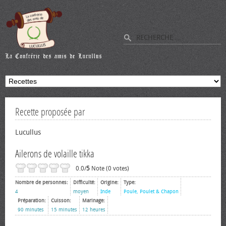
Recette proposée par
Lucullus
Ailerons de volaille tikka
0.0/
5
Note (0 votes)
Nombre de personnes:
Difficulté:
Origine:
Type:
4
moyen
Inde
Poule, Poulet & Chapon
Préparation:
Cuisson:
Marinage:
90 minutes
15 minutes
12 heures