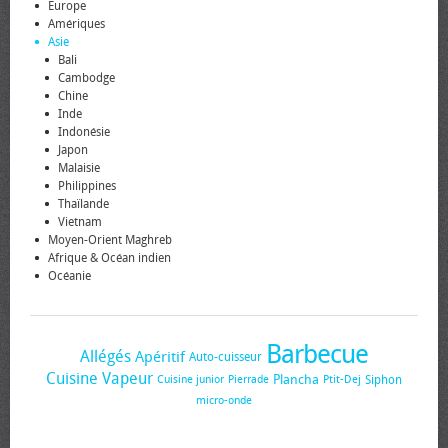
Europe
Amériques
Asie
Bali
Cambodge
Chine
Inde
Indonésie
Japon
Malaisie
Philippines
Thaïlande
Vietnam
Moyen-Orient Maghreb
Afrique & Océan indien
Océanie
Barbecue
Allégés
Apéritif
Auto-cuisseur
Cuisine Vapeur
Plancha
Siphon
Cuisine junior
Pierrade
Ptit-Dej
micro-onde