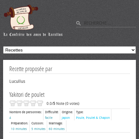
Recette proposée par
Lucullus
Yakitori de poulet
0.0/
5
Note (0 votes)
Nombre de personnes:
Difficulté:
Origine:
Type:
4
facile
Japon
Poule, Poulet & Chapon
Préparation:
Cuisson:
Marinage:
10 minutes
5 minutes
60 minutes