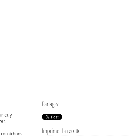
Partagez
ur et y
rer.
Imprimer la recette
s cornichons