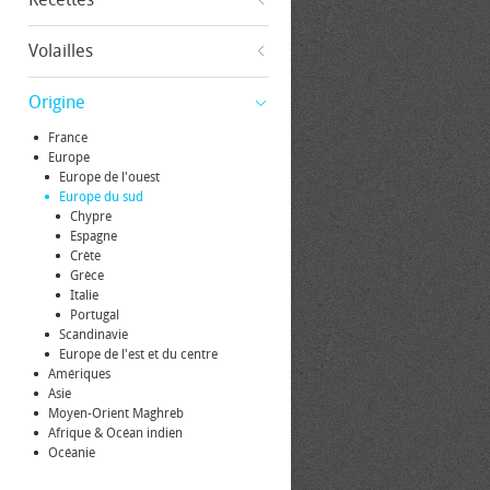
Volailles
Origine
France
Europe
Europe de l'ouest
Europe du sud
Chypre
Espagne
Crète
Grèce
Italie
Portugal
Scandinavie
Europe de l'est et du centre
Amériques
Asie
Moyen-Orient Maghreb
Afrique & Océan indien
Océanie