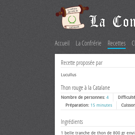
Accueil
La Confrérie
Recettes
C
Recette proposée par
Lucullus
Thon rouge à la Catalane
Nombre de personnes:
4
Difficult
Préparation:
15 minutes
Cuisso
Ingrédients
1 belle tranche de thon de 800 gr env