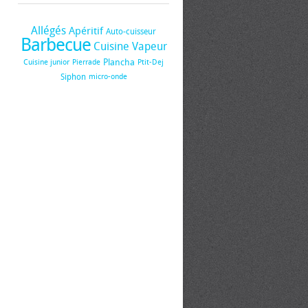
Allégés
Apéritif
Auto-cuisseur
Barbecue
Cuisine Vapeur
Plancha
Cuisine junior
Pierrade
Ptit-Dej
Siphon
micro-onde