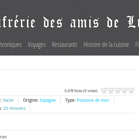
hroniques
Voyages
Restaurants
Histoire de la cuisine
F
0.0/
5
Note (0 votes)
é:
facile
Origine:
Espagne
Type:
Poissons de mer
n:
20 minutes
iron