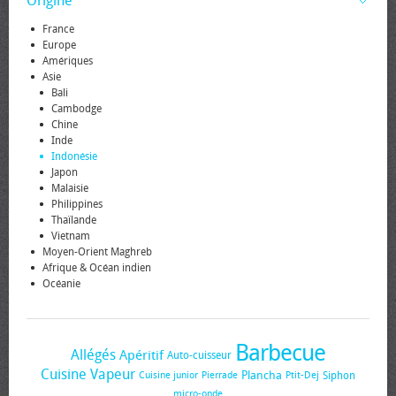
Origine
France
Europe
Amériques
Asie
Bali
Cambodge
Chine
Inde
Indonésie
Japon
Malaisie
Philippines
Thaïlande
Vietnam
Moyen-Orient Maghreb
Afrique & Océan indien
Océanie
Barbecue
Allégés
Apéritif
Auto-cuisseur
Cuisine Vapeur
Plancha
Siphon
Cuisine junior
Pierrade
Ptit-Dej
micro-onde