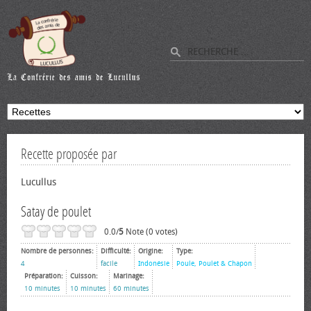
Recette proposée par
Lucullus
Satay de poulet
0.0/
5
Note (0 votes)
Nombre de personnes:
Difficulté:
Origine:
Type:
4
facile
Indonésie
Poule, Poulet & Chapon
Préparation:
Cuisson:
Marinage:
10 minutes
10 minutes
60 minutes