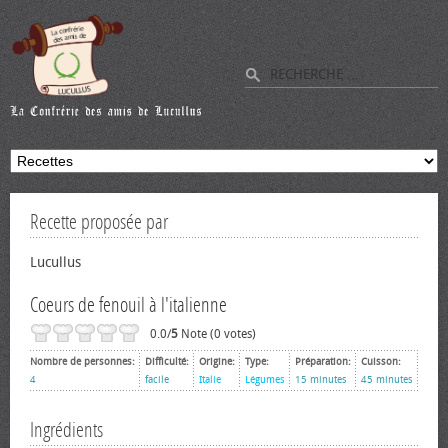
Recette proposée par
Lucullus
Coeurs de fenouil à l'italienne
0.0/
5
Note (0 votes)
Nombre de personnes:
Difficulté:
Origine:
Type:
Préparation:
Cuisson:
4
facile
Italie
Légumes
15 minutes
45 minutes
Ingrédients