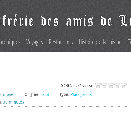
hroniques
Voyages
Restaurants
Histoire de la cuisine
F
0.0/
5
Note (0 votes)
é:
moyen
Origine:
Tahiti
Type:
Plats garnis
n:
30 minutes