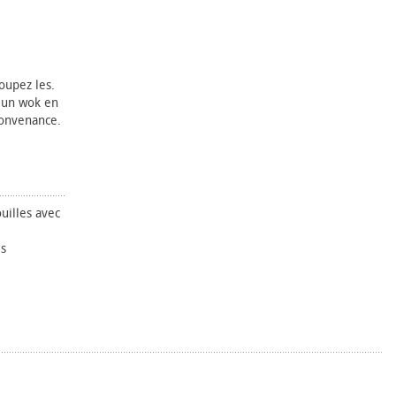
oupez les.
s un wok en
convenance.
uilles avec
es