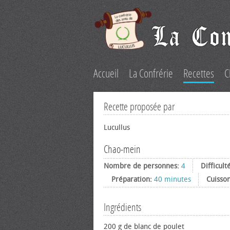
Accueil
La Confrérie
Recettes
C
Recette proposée par
Lucullus
Chao-mein
Nombre de personnes:
4
Difficult
Préparation:
40 minutes
Cuisso
Ingrédients
200 g de blanc de poulet