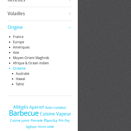
Volailles
Origine
France
Europe
Amériques
Asie
Moyen-Orient Maghreb
Afrique & Océan indien
Océanie
Australie
Hawaï
Tahiti
Allégés
Apéritif
Auto-cuisseur
Barbecue
Cuisine Vapeur
Plancha
Cuisine junior
Pierrade
Ptit-Dej
Siphon
micro-onde