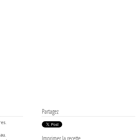
Partagez
res.
eau.
Imprimer la recette