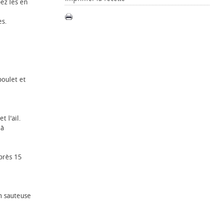
pez les en
es.
poulet et
t l'ail.
 à
après 15
en sauteuse