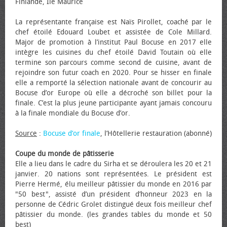
Finlande, Ile Maurice
La représentante française est Naïs Pirollet, coaché par le
chef étoilé Edouard Loubet et assistée de Cole Millard.
Major de promotion à l’institut Paul Bocuse en 2017 elle
intègre les cuisines du chef étoilé David Toutain où elle
termine son parcours comme second de cuisine, avant de
rejoindre son futur coach en 2020. Pour se hisser en finale
elle a remporté la sélection nationale avant de concourir au
Bocuse d’or Europe où elle a décroché son billet pour la
finale. C’est la plus jeune participante ayant jamais concouru
à la finale mondiale du Bocuse d’or.
Source
:
Bocuse d’or finale
, l’Hôtellerie restauration (abonné)
Coupe du monde de pâtisserie
Elle a lieu dans le cadre du Sirha et se déroulera les 20 et 21
janvier. 20 nations sont représentées. Le président est
Pierre Hermé, élu meilleur pâtissier du monde en 2016 par
"50 best", assisté d’un président d’honneur 2023 en la
personne de Cédric Grolet distingué deux fois meilleur chef
pâtissier du monde. (les grandes tables du monde et 50
best)