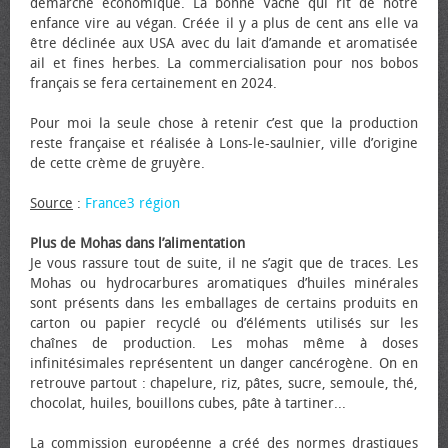
démarche économique. La bonne Vache qui rit de notre
enfance vire au végan. Créée il y a plus de cent ans elle va
être déclinée aux USA avec du lait d’amande et aromatisée
ail et fines herbes. La commercialisation pour nos bobos
français se fera certainement en 2024.
Pour moi la seule chose à retenir c’est que la production
reste française et réalisée à Lons-le-saulnier, ville d’origine
de cette crème de gruyère.
Source
:
France3 région
Plus de Mohas dans l’alimentation
Je vous rassure tout de suite, il ne s’agit que de traces. Les
Mohas ou hydrocarbures aromatiques d’huiles minérales
sont présents dans les emballages de certains produits en
carton ou papier recyclé ou d’éléments utilisés sur les
chaînes de production. Les mohas même à doses
infinitésimales représentent un danger cancérogène. On en
retrouve partout : chapelure, riz, pâtes, sucre, semoule, thé,
chocolat, huiles, bouillons cubes, pâte à tartiner...
La commission européenne a créé des normes drastiques