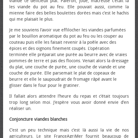
viande ce délicieux plat. Paleron, joue, macreuse c’était là
les viande du pot au feu. Elle pouvait aussi, comme la
mienne faire des belles boulettes dorées mais c’est le hachis
qui me plaisait le plus.
Je me souviens l’avoir vue effilocher les viandes parfumées
par le bouillon aromatique du pot au feu ou les couper au
couteau puis elle les faisait revenir à la poêle avec des
épices et des oignons finement coupés. L’opération
terminée elle préparait une purée au beurre avec de vraies
pommes de terre et pas des flocons. Venait alors la dressage
du plat, une couche de purée, une couche de viande et une
couche de purée. Elle parsemait le plat de copeaux de
beurre et elle le saupoudrait de fromage râpé avant le
glisser dans le four pour le gratiner.
Il fallait alors attendre l’heure du repas et c’était toujours
trop long selon moi. J’espère vous avoir donné envie d’en
réaliser un.
Conjoncture viandes blanches
C’est un peu technique mais c’est là aussi la vie de nos
agriculteurs. Le site FranceAgriMer fournit beaucoup de