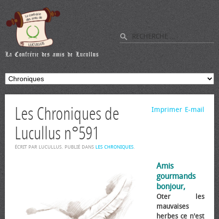
Les Chroniques de
Imprimer
E-mail
Lucullus n°591
ÉCRIT PAR LUCULLUS. PUBLIÉ DANS
LES CHRONIQUES
.
Amis
gourmands
bonjour,
Oter les
mauvaises
herbes ce n'est