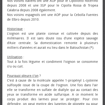
Nos voisins italiens ont une AOP pour le Cipollotto nocerino
depuis 2008 et une IGP pour le Cipolla Rossa di Tropea
Calabria depuis 2008 également.
Nos voisins espagnols ont une AOP pour la Cebolla Fuentes
de Elbro depuis 2010.
Historique
:
L'oignon est une plante connue et cultivée depuis des
millénaires. Il est sans doute issu d'une espèce sauvage
d'Asie centrale. Sa domestication remonte à plusieurs
milliers d'années et aurait eu lieu dans le Balouchistan (*).
Utilisation
:
Tout à la fois légume et condiment l'oignon se consomme
cru ou cuit.
Pourquoi pleure-t'on
?
C'est à cause de la molécule appelée 1-propényl L-cysteine
sulfoxyde issue de la coupe de l'oignon. Une fois dans l'air
elle se transforme en sulfate de diallyle qui au contact des
yeux se transforme en acide sulfurique. A ce moment le
corps produit des larmes pour se protéger. Pour s'en
défendre, on peut mettre des lunettes de plongée ou pour