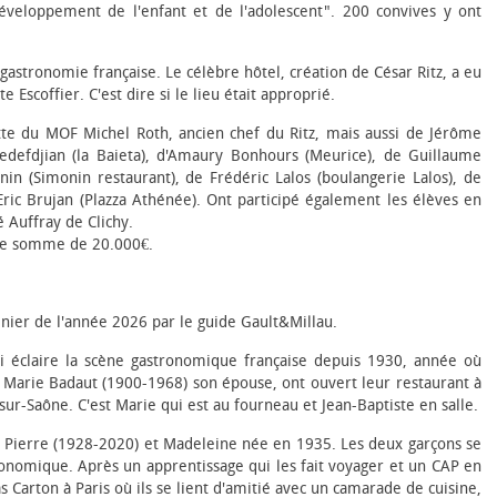
 développement de l'enfant et de l'adolescent". 200 convives y ont
gastronomie française. Le célèbre hôtel, création de César Ritz, a eu
scoffier. C'est dire si le lieu était approprié.
tte du MOF Michel Roth, ancien chef du Ritz, mais aussi de Jérôme
 Sedefdjian (la Baieta), d'Amaury Bonhours (Meurice), de Guillaume
nin (Simonin restaurant), de Frédéric Lalos (boulangerie Lalos), de
'Eric Brujan (Plazza Athénée). Ont participé également les élèves en
 Auffray de Clichy.
tte somme de 20.000€.
sinier de l'année 2026 par le guide Gault&Millau.
i éclaire la scène gastronomique française depuis 1930, année où
t Marie Badaut (1900-1968) son épouse, ont ouvert leur restaurant à
sur-Saône. C'est Marie qui est au fourneau et Jean-Baptiste en salle.
3), Pierre (1928-2020) et Madeleine née en 1935. Les deux garçons se
tronomique. Après un apprentissage qui les fait voyager et un CAP en
s Carton à Paris où ils se lient d'amitié avec un camarade de cuisine,