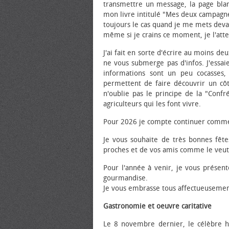
transmettre un message, la page blan
mon livre intitulé "Mes deux campagnes
toujours le cas quand je me mets deva
même si je crains ce moment, je l'atte
J'ai fait en sorte d'écrire au moins 
ne vous submerge pas d'infos. J'essai
informations sont un peu cocasses,
permettent de faire découvrir un cô
n'oublie pas le principe de la "Confr
agriculteurs qui les font vivre.
Pour 2026 je compte continuer comme
Je vous souhaite de très bonnes fêt
proches et de vos amis comme le veut 
Pour l'année à venir, je vous prése
gourmandise.
Je vous embrasse tous affectueusemen
Gastronomie et œuvre caritative
Le 8 novembre dernier, le célèbre h