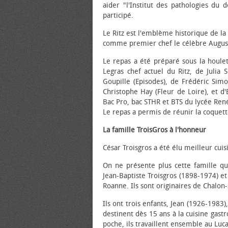
aider "l'Institut des pathologies du
participé.
Le Ritz est l'emblème historique de la 
comme premier chef le célèbre Auguste E
Le repas a été préparé sous la houle
Legras chef actuel du Ritz, de Julia
Goupille (Episodes), de Frédéric Simo
Christophe Hay (Fleur de Loire), et d
Bac Pro, bac STHR et BTS du lycée René
Le repas a permis de réunir la coque
La famille TroisGros à l'honneur
César Troisgros a été élu meilleur cui
On ne présente plus cette famille qu
Jean-Baptiste Troisgros (1898-1974) e
Roanne. Ils sont originaires de Chalon-
Ils ont trois enfants, Jean (1926-198
destinent dès 15 ans à la cuisine gas
poche, ils travaillent ensemble au Luca