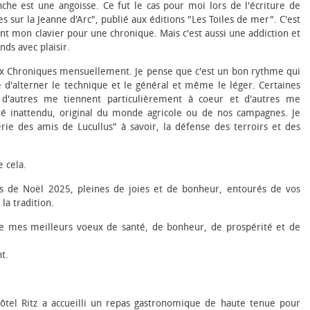
che est une angoisse. Ce fut le cas pour moi lors de l'écriture de
 sur la Jeanne d'Arc", publié aux éditions "Les Toiles de mer". C'est
nt mon clavier pour une chronique. Mais c'est aussi une addiction et
nds avec plaisir.
deux Chroniques mensuellement. Je pense que c'est un bon rythme qui
e d'alterner le technique et le général et même le léger. Certaines
 d'autres me tiennent particulièrement à cœur et d'autres me
té inattendu, original du monde agricole ou de nos campagnes. Je
érie des amis de Lucullus" à savoir, la défense des terroirs et des
 cela.
es de Noël 2025, pleines de joies et de bonheur, entourés de vos
la tradition.
nte mes meilleurs vœux de santé, de bonheur, de prospérité et de
t.
ôtel Ritz a accueilli un repas gastronomique de haute tenue pour