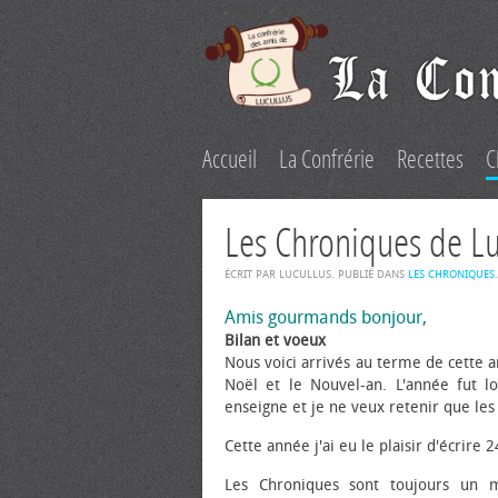
Accueil
La Confrérie
Recettes
C
Les Chroniques de L
ÉCRIT PAR LUCULLUS. PUBLIÉ DANS
LES CHRONIQUES
.
Amis gourmands bonjour,
Bilan et vœux
Nous voici arrivés au terme de cette 
Noël et le Nouvel-an. L'année fut
enseigne et je ne veux retenir que les
Cette année j'ai eu le plaisir d'écrire 
Les Chroniques sont toujours un