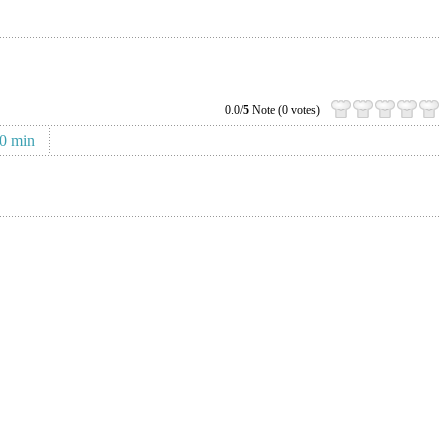
0.0/
5
Note (0 votes)
0 min