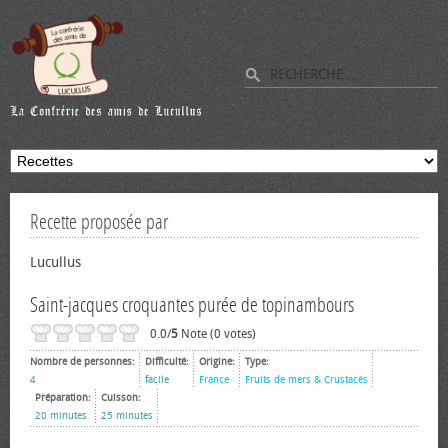
Recette proposée par
Lucullus
Saint-jacques croquantes purée de topinambours
0.0/
5
Note (0 votes)
Nombre de personnes:
Difficulté:
Origine:
Type:
4
facile
France
Fruits de mers & Crustacés
Préparation:
Cuisson:
20 minutes
25 minutes