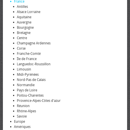
France
Antilles
Alsace Lorraine
Aquitaine
Auvergne
Bourgogne
Bretagne
Centre
Champagne Ardennes
Corse
Franche-Comté
Île de France
Languedoc-Roussillon
Limousin
Midi-Pyrénées
Nord-Pas de Calais
Normandie
Pays de Loire
Poitou-Charentes
Provence-Alpes-Côtes d'azur
Réunion
Rhône-Alpes
Savoie
Europe
Amériques